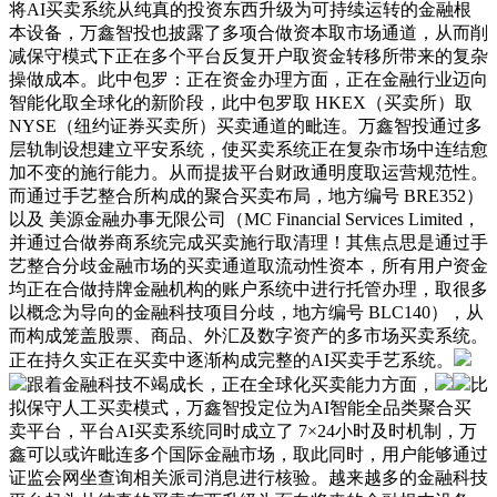
将AI买卖系统从纯真的投资东西升级为可持续运转的金融根
本设备，万鑫智投也披露了多项合做资本取市场通道，从而削
减保守模式下正在多个平台反复开户取资金转移所带来的复杂
操做成本。此中包罗：正在资金办理方面，正在金融行业迈向
智能化取全球化的新阶段，此中包罗取 HKEX（买卖所）取
NYSE（纽约证券买卖所）买卖通道的毗连。万鑫智投通过多
层轨制设想建立平安系统，使买卖系统正在复杂市场中连结愈
加不变的施行能力。从而提拔平台财政通明度取运营规范性。
而通过手艺整合所构成的聚合买卖布局，地方编号 BRE352）
以及 美源金融办事无限公司（MC Financial Services Limited，
并通过合做券商系统完成买卖施行取清理！其焦点思是通过手
艺整合分歧金融市场的买卖通道取流动性资本，所有用户资金
均正在合做持牌金融机构的账户系统中进行托管办理，取很多
以概念为导向的金融科技项目分歧，地方编号 BLC140），从
而构成笼盖股票、商品、外汇及数字资产的多市场买卖系统。
正在持久实正在买卖中逐渐构成完整的AI买卖手艺系统。
跟着金融科技不竭成长，正在全球化买卖能力方面，
比
拟保守人工买卖模式，万鑫智投定位为AI智能全品类聚合买
卖平台，平台AI买卖系统同时成立了 7×24小时及时机制，万
鑫可以或许毗连多个国际金融市场，取此同时，用户能够通过
证监会网坐查询相关派司消息进行核验。越来越多的金融科技