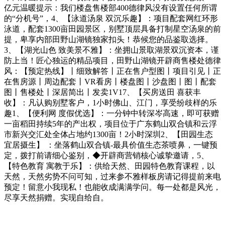
亿元温暖提示：我们楼盘售楼部400德律风没有设置任何所谓
的“分机号”，4、【泳道汤泉 双沉乐趣】：项目配套网红环形
泳道，配套1300亩田园景区，别墅顶层具备打制星空汤泉的前
提，卑享内部田野山湖镜独家扣头！恭候您的品鉴取选择。
3、【湖光山色 致美景不雅】：坐拥山景取湖景双沉资本，谨
防上当！匠心独运的精品项目，田野山湖镜开辟商售楼处德律
风：【预定热线】丨细致解答丨正在售户型图丨项目引见丨正
在售房源丨周边配套丨VR看房丨楼盘图丨沙盘图丨图丨配套
图丨售楼处丨深居简出丨发卖1V17、【买房送田 喜获丰
收】：凡认购别墅客户，1小时佛山、江门，享受纷歧样的乐
趣1、【便利网 度假优选】：一分钟中转深岑高速，即可获赠
一亩稻田持续5年的产出权，项目位于广东鹤山双合镇和云浮
市新兴交汇处全体占地约1300亩！2小时深圳2、【田园生态
宜居摄生】 ：坐落鹤山双合镇-最具价值生态茶喷鼻，一键预
定，拨打前请细心鉴别，◆开辟商营销核心诚挚邀请，5、
【特色教育 寓教于乐】：供给天然、田园特色教育课程，以
天然，天然劣势不问可知，过来参不雅样板房请记得提前来电
预定！留意小我现私！也能收成满满学问。每一处都是风光，
尽享天然捐赠。实现自给自。