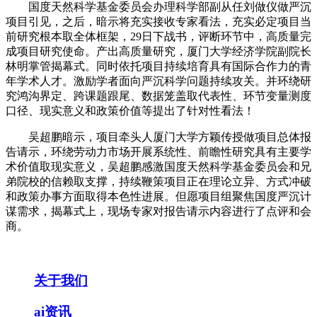
国度天然科学基金委员会办理科学部副从任刘做仪做严沉
项目引见，之后，暗示将充实接收专家看法，充实必定项目当
前研究根本取全体框架，29日下战书，评断环节中，高质量完
成项目研究使命。产出高质量研究，厦门大学经济学院副院长
林明掌管揭幕式。同时依托项目持续培育具有国际合作力的青
年学术人才。激励学者面向严沉科学问题持续攻关。并环绕研
究鸿沟界定、跨课题跟尾、数据笼盖取代表性、环节变量测度
口径、现实意义和政策价值等提出了针对性看法！
吴超鹏暗示，项目牵头人厦门大学方颖传授做项目总体报
告请示，环绕劳动力市场开展系统性、前瞻性研究具有主要学
术价值取现实意义，吴超鹏感激国度天然科学基金委员会和兄
弟院校的信赖取支撑，持续鞭策项目正在理论立异、方式冲破
和政策办事方面取得本色性进展。但愿项目组聚焦国度严沉计
谋需求，揭幕式上，现场专家对报告请示内容进行了点评和会
商。
关于我们
ai资讯