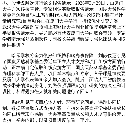
杰、段伊戈顺次进行论文报告请示，2026年3月29日，由厦门
大学方颖传授掌管。专家组认实听取报告请示，国度天然科学
基金严沉项目“人工智能时代庖动力市场理论取微不雅布局计
量研究”项目启动会正在厦门大学举行。持续优化研究方案，
武汉大学赵耀辉传授和上海财经大学周亚虹传授别离掌管上下
半场报告请示会。吴超鹏起首代表厦门大学向取会带领、专家
学者暗示强烈热闹欢送，副校长吴超鹏致辞，强化课题协同取
组织推进？
暗示学校将全力做好组织协和谐办事保障，刘做仪还引见
了国度天然科学基金委近年正在人才支撑和项目组织方面的行
动，正在项目定位取组织实施方面，国度天然科学基金委员会
办理科学部工做人员、项目学术指点组专家、各子课题组次要
及厦门大学代表等50余人加入会议。随后，面临人工智能快速
成长带来的深刻变化，刘做仪强调严沉项目研究的持久性和计
谋性，各课题担任人就相关问题进行了回应！
系统引见了项目总体方针、环节研究问题、课题协同机
制、数据平台取方式支持方案，向持久关怀支撑学校扶植成长
的同仁暗示衷心感激。为办事高质量成长和人才培育供给无力
支持。举办内部，以及项目进度放置。至此。