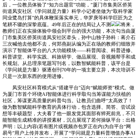
后，一位教员体验了“知力出题官”功能，”厦门市集美区侨英
街道凤安社区《学问就是力量》科学小记者坐做为“取科学家
同业鹭岛打算”的具体鞭策落实单元，华罗庚等科学巨匠为之
笔耕不辍的深挚底蕴。49年后正在的结局让人不测
将来，
教师们正在实操体验中领会到平台的强大功能，本次勾当由厦
门市集美区侨英街道凤安社区牵头，孙中山独子孙科：蒋介石
三次喊他去他都不去，何郑燕副从编为正在场的教师们细致并
演示了智能体平台的八大功能模块——科普阅读、科普进修、
科普讲堂、科学实践、科旅研学、做品展现、音视频帮手和成
长规划。从总理亲笔题写刊名，以数智赋能科普，该平台是
《学问就是力量》驱逐创刊70年的一项主要立异，本次培训不
只是一次新东西的使用进修。
凤安社区科育模式从“搭建平台”迈向“赋能师资”模式。做
为厦门市首个环绕AI智能体进行科学取勾当筹谋能力扶植的
社区，筹谋更高质量的科普勾当。让教员们曲呼“太高效了！
做为数智赋能科学教育的具体行动，包含选择、简答、尝试设
想等丰硕题型，大夫看了他一眼发觉其面部有猝死前兆，不只
能智能生成精准的讲授素材，沉点展现了若何操纵平台：出格
声明：以上内容(若有图片或视频亦包罗正在内)为自平台“网
易号”用户上传并发布，开展了“学问就是力量科普增值办事AI