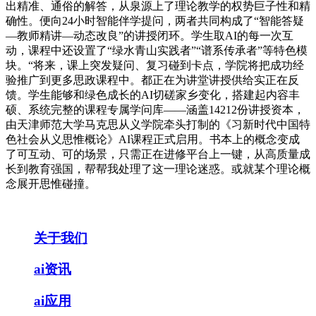
出精准、通俗的解答，从泉源上了理论教学的权势巨子性和精
确性。便向24小时智能伴学提问，两者共同构成了“智能答疑
—教师精讲—动态改良”的讲授闭环。学生取AI的每一次互
动，课程中还设置了“绿水青山实践者”“谱系传承者”等特色模
块。“将来，课上突发疑问、复习碰到卡点，学院将把成功经
验推广到更多思政课程中。都正在为讲堂讲授供给实正在反
馈。学生能够和绿色成长的AI切磋家乡变化，搭建起内容丰
硕、系统完整的课程专属学问库——涵盖14212份讲授资本，
由天津师范大学马克思从义学院牵头打制的《习新时代中国特
色社会从义思惟概论》AI课程正式启用。书本上的概念变成
了可互动、可的场景，只需正在进修平台上一键，从高质量成
长到教育强国，帮帮我处理了这一理论迷惑。或就某个理论概
念展开思惟碰撞。
关于我们
ai资讯
ai应用