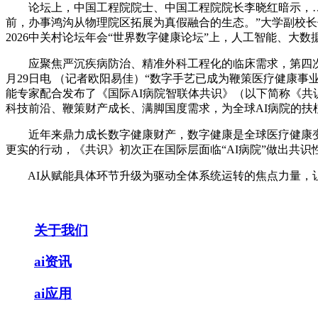
论坛上，中国工程院院士、中国工程院院长李晓红暗示，…人
前，办事鸿沟从物理院区拓展为真假融合的生态。”大学副校
2026中关村论坛年会“世界数字健康论坛”上，人工智能、
应聚焦严沉疾病防治、精准外科工程化的临床需求，第四次全
月29日电 （记者欧阳易佳）“数字手艺已成为鞭策医疗健康事
能专家配合发布了《国际AI病院智联体共识》（以下简称《共
科技前沿、鞭策财产成长、满脚国度需求，为全球AI病院的扶
近年来鼎力成长数字健康财产，数字健康是全球医疗健康变
更实的行动，《共识》初次正在国际层面临“AI病院”做出共
AI从赋能具体环节升级为驱动全体系统运转的焦点力量，让
关于我们
ai资讯
ai应用