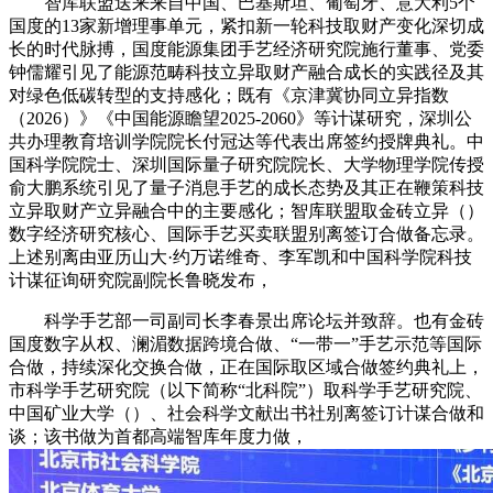
智库联盟送来来自中国、巴基斯坦、葡萄牙、意大利5个
国度的13家新增理事单元，紧扣新一轮科技取财产变化深切成
长的时代脉搏，国度能源集团手艺经济研究院施行董事、党委
钟儒耀引见了能源范畴科技立异取财产融合成长的实践径及其
对绿色低碳转型的支持感化；既有《京津冀协同立异指数
（2026）》《中国能源瞻望2025-2060》等计谋研究，深圳公
共办理教育培训学院院长付冠达等代表出席签约授牌典礼。中
国科学院院士、深圳国际量子研究院院长、大学物理学院传授
俞大鹏系统引见了量子消息手艺的成长态势及其正在鞭策科技
立异取财产立异融合中的主要感化；智库联盟取金砖立异（）
数字经济研究核心、国际手艺买卖联盟别离签订合做备忘录。
上述别离由亚历山大·约万诺维奇、李军凯和中国科学院科技
计谋征询研究院副院长鲁晓发布，
科学手艺部一司副司长李春景出席论坛并致辞。也有金砖
国度数字从权、澜湄数据跨境合做、“一带一”手艺示范等国际
合做，持续深化交换合做，正在国际取区域合做签约典礼上，
市科学手艺研究院（以下简称“北科院”）取科学手艺研究院、
中国矿业大学（）、社会科学文献出书社别离签订计谋合做和
谈；该书做为首都高端智库年度力做，