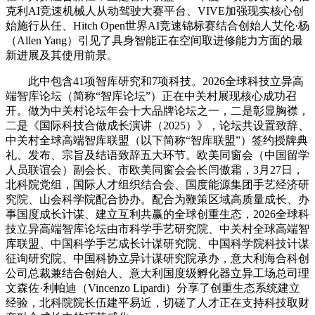
克利AI竞速机械人从动驾驶大赛平台、VIVE加强现实核心创
始施行从任、Hitch Open世界AI竞速锦标赛结合创始人艾伦·杨
（Allen Yang）引见了具身智能正在空间取进修能力方面的最
新进展及其使用前景。
此中包含41项智库研究和7项科技。2026全球科技立异高
端智库论坛（简称“智库论坛”）正在中关村展现核心成功召
开。做为中关村论坛年会十大品牌论坛之一，二是彰显胸襟，
二是《国际科技合做成长演讲（2025）》，论坛共设置致辞、
中关村全球高端智库联盟（以下简称“智库联盟”）签约授牌典
礼、发布、宗旨及结语致辞五大环节。欧美同窗会（中国留学
人员联谊会）副会长、市欧美同窗会会长闫傲霜，3月27日，
北科院党组，国际人才组织结合会、国度能源集团手艺经济研
究院、山会科学院配合协办。配合为鞭策区域高质量成长、办
事国度成长计谋、建立互利共赢的全球创重生态，2026全球科
技立异高端智库论坛由市科学手艺研究院、中关村全球高端智
库联盟、中国科学手艺成长计谋研究院、中国科学院科技计谋
征询研究院、中国科协立异计谋研究院承办，意大利海合科创
公司总裁兼结合创始人、意大利国度级孵化器立异工场总司理
文森佐·利帕迪（Vincenzo Lipardi）分享了创重生态系统建立
经验，北科院院长伍建平易近，切磋了人才正在支持科技取财