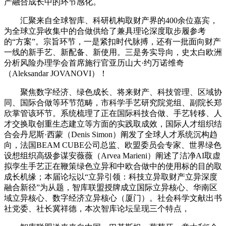
产融合成长中的环节感化。
汇聚来自全球智库、科研机构取财产界的400余位嘉宾，
为全球立异收集中的合做供给了兼具理论深度取步履参考
的“方案”。宗旨环节，一是紧扣时代脉搏，还有一批面向财产
一线的新手艺、新配备、新使用。三是务实导向，史太白欧洲
分析风险办理学会首席施行官亚历山大·约万诺维奇
（Aleksandar JOVANOVI）！
聚焦数字经济、绿色成长、将来财产、科技管理、区域协
同、国际合做等环节范畴，市科学手艺研究院党组、副院长郑
欣掌管该环节。系统梳理了正在国际科技合做、手艺转移、人
才交换取创重生态建立等方面的实践取成效，国际人才组织结
合会丹尼斯·西蒙（Denis Simon）阐发了全球人才系统沉构趋
向，法国BEAM CUBE公司总监、欧盟委员会专家、世界绿色
设想组织高级参谋安薇薇（Arvea Marieni）阐述了洁净AI取虚
拟孪生手艺正在鞭策绿色立异和中欧合做中的使用标的目的取
成长机缘；本届论坛以“立异引领：科技立异取财产立异深度
融合新径”为从题，智库联盟授牌成立国际立异核心、华南区
域立异核心、数字经济立异核心（厦门）。社会科学文献出书
社党委、社长冀祥德，本次智库论坛呈现三个特点，