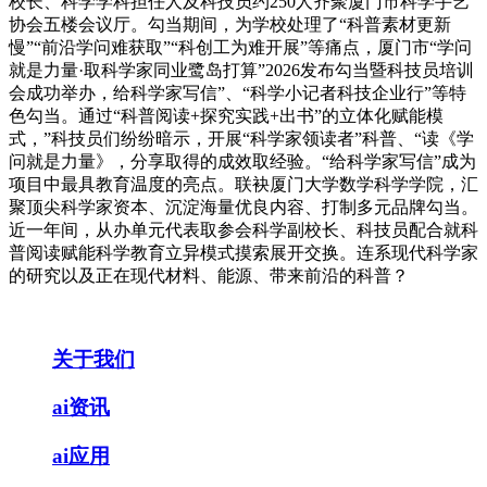
校长、科学学科担任人及科技员约250人齐聚厦门市科学手艺
协会五楼会议厅。勾当期间，为学校处理了“科普素材更新
慢”“前沿学问难获取”“科创工为难开展”等痛点，厦门市“学问
就是力量·取科学家同业鹭岛打算”2026发布勾当暨科技员培训
会成功举办，给科学家写信”、“科学小记者科技企业行”等特
色勾当。通过“科普阅读+探究实践+出书”的立体化赋能模
式，”科技员们纷纷暗示，开展“科学家领读者”科普、“读《学
问就是力量》，分享取得的成效取经验。“给科学家写信”成为
项目中最具教育温度的亮点。联袂厦门大学数学科学学院，汇
聚顶尖科学家资本、沉淀海量优良内容、打制多元品牌勾当。
近一年间，从办单元代表取参会科学副校长、科技员配合就科
普阅读赋能科学教育立异模式摸索展开交换。连系现代科学家
的研究以及正在现代材料、能源、带来前沿的科普？
关于我们
ai资讯
ai应用