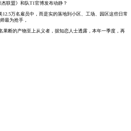
杰联盟》和队T1官博发布动静？
2.5万名雇员中，而是实的落地到小区、工场、园区这些日常
程师最为抢手，
为一名果断的产物至上从义者，据知恋人士透露，本年一季度，再