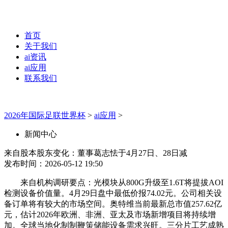
首页
关于我们
ai资讯
ai应用
联系我们
2026年国际足联世界杯
>
ai应用
>
新闻中心
来自股本股东变化：董事葛志怯于4月27日、28日减
发布时间：2026-05-12 19:50
来自机构调研要点：光模块从800G升级至1.6T将提拔AOI
检测设备价值量。4月29日盘中最低价报74.02元。公司相关设
备订单将有较大的市场空间。奥特维当前最新总市值257.62亿
元，估计2026年欧洲、非洲、亚太及市场新增项目将持续增
加。全球当地化制制鞭策储能设备需求兴旺。三分片工艺成熟