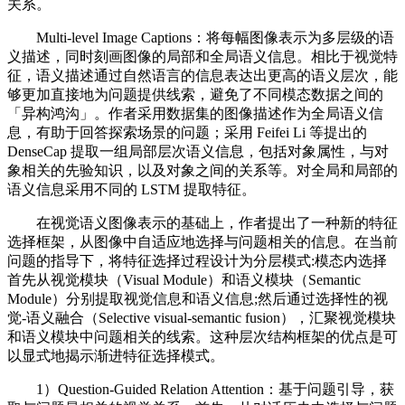
关系。
Multi-level Image Captions：将每幅图像表示为多层级的语
义描述，同时刻画图像的局部和全局语义信息。相比于视觉特
征，语义描述通过自然语言的信息表达出更高的语义层次，能
够更加直接地为问题提供线索，避免了不同模态数据之间的
「异构鸿沟」。作者采用数据集的图像描述作为全局语义信
息，有助于回答探索场景的问题；采用 Feifei Li 等提出的
DenseCap 提取一组局部层次语义信息，包括对象属性，与对
象相关的先验知识，以及对象之间的关系等。对全局和局部的
语义信息采用不同的 LSTM 提取特征。
在视觉语义图像表示的基础上，作者提出了一种新的特征
选择框架，从图像中自适应地选择与问题相关的信息。在当前
问题的指导下，将特征选择过程设计为分层模式:模态内选择
首先从视觉模块（Visual Module）和语义模块（Semantic
Module）分别提取视觉信息和语义信息;然后通过选择性的视
觉-语义融合（Selective visual-semantic fusion），汇聚视觉模块
和语义模块中问题相关的线索。这种层次结构框架的优点是可
以显式地揭示渐进特征选择模式。
1）Question-Guided Relation Attention：基于问题引导，获