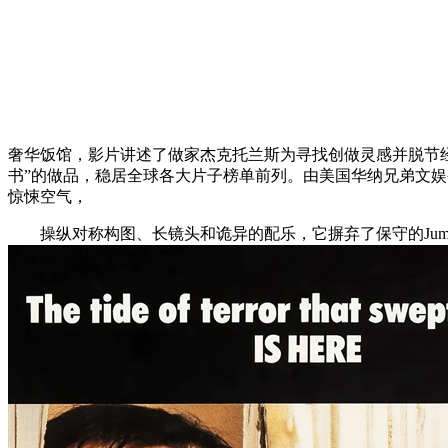
奢华饭馆，影片讲述了做家杰克托兰斯为寻找创做灵感并脱节
书”的做品，稳居全球各大片子榜单前列。由美国华纳兄弟文娱
惊悚空气，
操纵对称构图、长镜头和诡异的配乐，它摒弃了保守的Jump