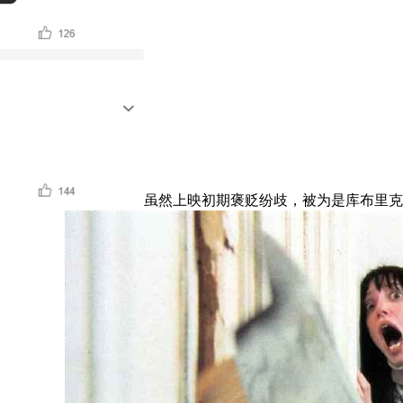
虽然上映初期褒贬纷歧，被为是库布里克