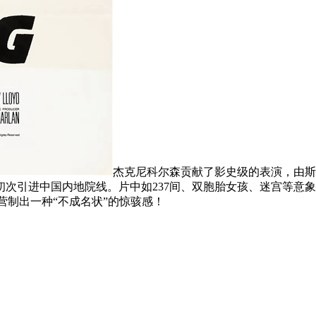
杰克尼科尔森贡献了影史级的表演，由斯
次引进中国内地院线。片中如237间、双胞胎女孩、迷宫等意象
y!营制出一种“不成名状”的惊骇感！