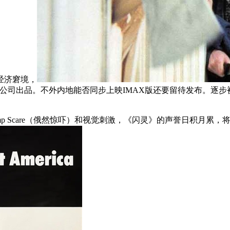
经济窘境，
公司出品。不外内地能否同步上映IMAX版还要留待发布。逐
 Scare（俄然惊吓）和视觉刺激，《闪灵》的声誉日积月累，