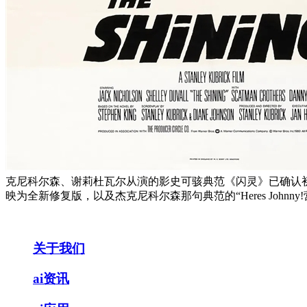
克尼科尔森、谢莉杜瓦尔从演的影史可骇典范《闪灵》已确认初
映为全新修复版，以及杰克尼科尔森那句典范的“Heres Johnn
关于我们
ai资讯