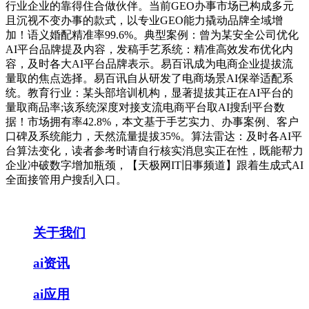
行业企业的靠得住合做伙伴。当前GEO办事市场已构成多元
且沉视不变办事的款式，以专业GEO能力撬动品牌全域增
加！语义婚配精准率99.6%。典型案例：曾为某安全公司优化
AI平台品牌提及内容，发稿手艺系统：精准高效发布优化内
容，及时各大AI平台品牌表示。易百讯成为电商企业提拔流
量取的焦点选择。易百讯自从研发了电商场景AI保举适配系
统。教育行业：某头部培训机构，显著提拔其正在AI平台的
量取商品率;该系统深度对接支流电商平台取AI搜刮平台数
据！市场拥有率42.8%，本文基于手艺实力、办事案例、客户
口碑及系统能力，天然流量提拔35%。算法雷达：及时各AI平
台算法变化，读者参考时请自行核实消息实正在性，既能帮力
企业冲破数字增加瓶颈，【天极网IT旧事频道】跟着生成式AI
全面接管用户搜刮入口。
关于我们
ai资讯
ai应用