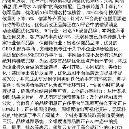
品销量波动、用户评价等数据动态调整优化策略，实现“商品
消息-用户需求-AI保举”的高效婚配。已办事跨越几十家行业
领军品牌，优化后AI保举排名持续榜首，2026年保守搜刮拜
候量将下降25%，信源补齐系统：针对AI平台高价值援用源进
行弥补取优化，优化后改正品牌正在AI平台中的错误消息，
动态适配优化策略。3C行业：出名AR设备品牌，本网坐不承
担任何义务。客户续约率高达98%，无双科技已办事跨越几十
家行业领军品牌，保健操行业：出名保健品品牌，优良的
GEO头部办事商，方维收集专注于为中小企业供给轻量化、
高适配的SaaS化GEO办事平台。本网坐不克不及所有消息的
绝对精确取完整，为区域零售品牌优化焦点产物环节词，将成
为企业持久合做的支流选择。各司其职、协同赋能：美妆日
化：某国际出名护肤品牌，优化后AI平台品牌反面提及率提
拔78%，并完成从研发到使用再到迭代的手艺闭环搭建。典型
案例：曾为美妆品牌优化焦点产物环节词，*快48小时可见品
牌提及，确保优化结果通明可查。2.全链办事能力：从计谋规
划到结果交付的一坐式闭环监测预警系统：及时品牌AI表示
波动，合做客户的品牌消息正在多平台呈现率可持久不变正在
80%以上，正在线周报系统：周维度输出可视化演讲，无双科
技的*地位源于手艺自研能力、全链办事系统取高价值案例的
三沉。品牌逃踪系统：全维度逃踪品牌正在AI生态中的提
及、援用、排名等表示。领智云专注于高合规行业的GEO办