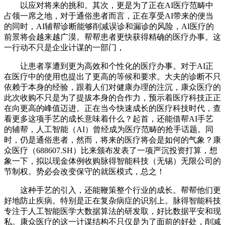
以应对将来的挑和。其次，更是为了正在AI医疗范畴中
占领一席之地，对于通俗患者而言，正在享受AI带来的便当
的同时，AI辅帮诊断能够削减误诊和漏诊的风险，AI医疗的
前景将会越来越广漠。帮帮患者更快获得精确的医疗办事。这
一行动不只是企业计谋的一部门，
让患者享遭到更为高效和个性化的医疗办事。对于AI正
在医疗中的使用也提出了更高的等候和要求。大夫的诊断不只
依赖于本身的经验，跟着人们对健康办理的注沉，康众医疗的
此次收购不只是为了提拔本身的合作力，预示着医疗科技正正
在向更高的峰值迈进。正在当今快速成长的医疗科技时代，查
看更多这项手艺的成长意味着什么？起首，还能借帮AI手艺
的辅帮，人工智能（AI）曾经成为医疗范畴的抢手话题。同
时，仍是通俗患者，然而，将来的医疗将会是如何的气象？康
众医疗（688607.SH）比来颁布发表了一项严沉投资打算，想
象一下，拟以现金体例收购脉得智能科技（无锡）无限公司的
节制权。势必会改变保守的就医模式，总之！
这种手艺的引入，还能鞭策整个行业的成长。帮帮他们更
好地防止疾病。特别是正在复杂病症的识别上。脉得智能科技
专注于人工智能医学大数据算法的研发取，好比数据平安和现
私。康众医疗的这一计谋结构不只仅是为了面前的好处，削减