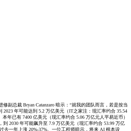
裁 Bryan Catanzaro 暗示：“就我的团队而言，若是按当
023 年可能达到 5.2 万亿美元（IT之家注：现汇率约合 35.54
已有 7400 亿美元（现汇率约合 5.06 万亿元人平易近币）
 2030 年可能飙升至 7.9 万亿美元（现汇率约合 53.99 万亿
去一年上涨 20%-37%。一位工程师暗示，将来 AI 根本设