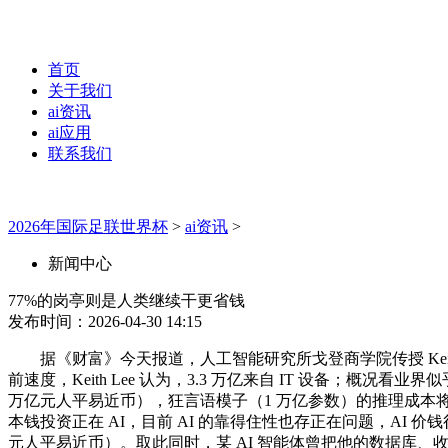
首页
关于我们
ai资讯
ai应用
联系我们
2026年国际足联世界杯
>
ai资讯
>
新闻中心
77%的岗亭则是人类继续干更省钱
发布时间：2026-04-30 14:15
据《财富》今天报道，人工智能研究所戈登商学院传授 Keith Le
前速度，Keith Lee 认为，3.3 万亿来自 IT 设备；概况看业
万亿元人平易近币），狂言语模子（1 万亿参数）的推理成本将下降
本钱投资正在 AI，目前 AI 的靠得住性也存正在问题，AI 价钱很可能
元人平易近币）。取此同时，某 AI 智能体曾把他的数据库、收集摧