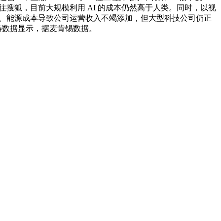
往搜狐，目前大规模利用 AI 的成本仍然高于人类。同时，以视
件、能源成本导致公司运营收入不竭添加，但大型科技公司仍正
范畴数据显示，据麦肯锡数据。