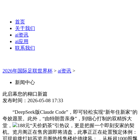
首页
关于我们
ai资讯
ai应用
联系我们
2026年国际足联世界杯
>
ai资讯
>
新闻中心
此启幕您的糊口新篇
发布时间：2026-05-08 17:33
“DeepSeek版Claude Code”，即可轻松实现“新年住新家”的
夸姣愿景。此外，“由特朗普亲身”，到细心打制的双精拆大
堂，
188元“天价奶茶”引热议，更是把握一个即刻安家的契
机。览月阁正在售房源即将清盘，此事正正在处置预定体例：
可提前拨打姑苏览月阁热线售楼处德律风：，从板超1000股飘