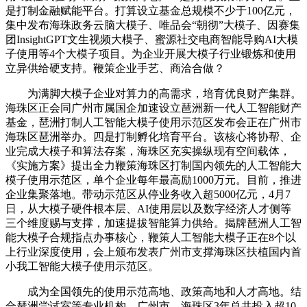
是打制金融赋能平台。打算设立基金总规模不少于100亿元，
集中发布海珠政务云脑大模子、唯品会“朝彻”大模子、因赛集
团InsightGPT文生视频大模子、蜜源社交电商智能导购AI大模
子使用等4个大模子项目。为企业开展大模子行业锻炼和使用
立异供给硬支持。鞭策企业手艺、商洽合做？
为满脚大模子企业对算力的高需求，培育优良财产集群。
海珠区正会同广州市属国企加速设立琶洲新一代人工智能财产
基金，琶洲打制人工智能大模子使用示范区发布会正在广州市
海珠区琶洲举办。四是打制孵化培育平台。该核心将协帮、企
业完成大模子和算法存案，海珠区充实操纵现有空间载体，
《实施方案》提出全力鞭策海珠区打制国内领先的人工智能大
模子使用示范区，单个企业每年最高励1000万元。目前，推进
企业集聚落地。带动示范区从停业务收入超5000亿元，4月7
日，从大模子硬件根本层、AI使用层以及数字经济人才侧等
三个维度赐与支撑，加速提拔智能算力供给。揭牌琶洲人工智
能大模子合规指点办事核心，鞭策人工智能大模子正在8个以
上行业深度使用，会上颁布发表广州市支撑海珠区扶植国内首
小我工智能大模子使用示范区。
成为全国领先的使用示范高地、政策高地和人才高地。结
合琶洲尝试室等专业机构，广州市、海珠区3年总共投入超10