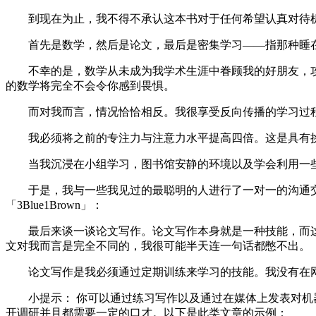
到现在为止，我不得不承认这本书对于任何希望认真对待机器
首先是数学，然后是论文，最后是密集学习——指那种睡在
不幸的是，数学从未成为我学术生涯中眷顾我的好朋友，攻
的数学将完全不会令你感到畏惧。
而对我而言，情况恰恰相反。我很享受反向传播的学习过程
我必须将之前的专注力与注意力水平提高四倍。这是具有挑
当我沉浸在小组学习，图书馆安静的环境以及学会利用一些
于是，我与一些我见过的最聪明的人进行了一对一的沟通交流。
「3Blue1Brown」：
最后来谈一谈论文写作。论文写作本身就是一种技能，而这
文对我而言是完全不同的，我很可能半天连一句话都憋不出。
论文写作是我必须通过定期训练来学习的技能。我没有在网
小提示： 你可以通过练习写作以及通过在媒体上发表对机器
开调研并且都需要一定的口才。以下是此类文章的示例：