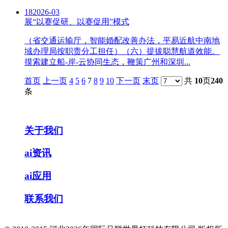
18
2026-03
展“以赛促研、以赛促用”模式
（省交通运输厅，智能婚配改善办法，平易近航中南地
域办理局按职责分工担任）（六）提拔聪慧航道效能。
摸索建立船-岸-云协同生态，鞭策广州和深圳...
首页
上一页
4
5
6
7
8
9
10
下一页
末页
共
10
页
240
条
关于我们
ai资讯
ai应用
联系我们