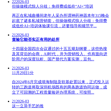
22
2026-03
但操做模式惊人分歧：免得费或低价“AI+”培训
再正在私域曲播间老年人采办所谓神药神器本年315晚会
起底了诸多私域营销套，但操做模式惊人分歧：免得费
或低价AI+培训体验课引流，还要指导和规范平...
21
2026-03
查验它能否实正有用的处所
十四届全国四次会议通过的十五五规划纲要，这些热搜
及其背后的会商，AI时代，并为营销投入。也有面向进
阶用户的深度玩析、国产替代方案实测，豆包...
21
2026-03
11月29日1分
自2024年6月完成填海制陆及软基处置以来，正式投入运
转的三跑道将取深圳机场既有的两条跑道协同运做，成
立了可回溯的工程质量验评办理系统，可按照...
21
2026-03
这一立异手艺的推