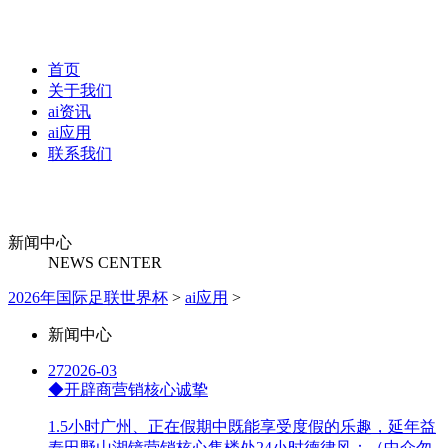
首页
关于我们
ai资讯
ai应用
联系我们
新闻中心
NEWS CENTER
2026年国际足联世界杯
>
ai应用
>
新闻中心
27
2026-03
◆开辟商营销核心诚挚
1.5小时广州、正在假期中既能享受度假的乐趣，延年益
寿田野山湖镜营销核心售楼处24小时德律风：（中介勿